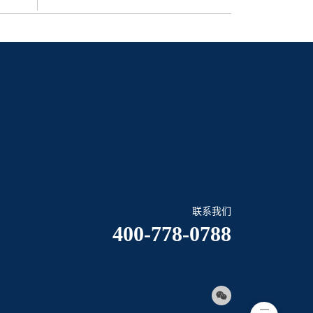
分析结果，你需要：
验证后果断采购并配备入列日常实验。让我们一起来听
智能化等量分液功能后，通过提前将需要量程设置好
并且每次调换量程最多5秒（效率提升38%）。
移液器采取4道加样方式，之前的2800多次吸取溶液
升4倍）。
——从细胞培养到96孔板铺板，从液体转移处理再到
为0：通过调节排液速度至X档，不再出现溅液导致交叉
。尤其是在样品和标准品的稀释过程中，手动操作的
操作、枪尖残留、混匀不充分等等，都是造成实验误
之前的1400多次降到300多次，不仅节省了时间，更
损耗率。
联系我们
结果可靠性和稳定性，是实验人员面临的技术挑战。
400-778-0788
液解决方案，创新打造智能移液系统，满足了实验人员
移液系统的助力，我们之前每次需要3-4天的实验流
性分析的稳定性的实验需求。
完成了。”
没想到咱们国产产品如今已能给我们带来如此惊喜的体
：科学家的福音！
我们团队的小伙伴们对科研实验兴趣大增，探索创新