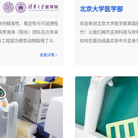
北京大学医学部
作的精准性、稳定性与可追溯性
欢迎来到北京大学医学部某国
院李海涛（院长）团队在近年来
代！让我们揭开这场科技与效率
以工程鼠为模型动物取得了众多
如何在蛋白结晶实验中大显身
化，重临床”的方针下也开启了
查看详情
验室平台，开启从基础实验操
蛋白结晶实验就像是调制一杯
然走在时代前列！恰逢好时
这一过程结合了科学的方法与
液系统正在用实际行动助力清华
液、蛋白点样和池液覆盖，这
COEVOS智能数字移液系统
队耐心、精力、体力都是极大考
在整个蛋白结晶实验流程中，
作及其数块96孔板PCR反应体
手动优化结晶条件梯度稀释和
验操作，难免出错而导致整体实
多，而且每次需要使用手动移液器在
验团队开始使用科易为智能数字
相应条件的池液进行覆盖，为
程中，整体基因分型实验时间缩
同条件池液加入池液孔。在使