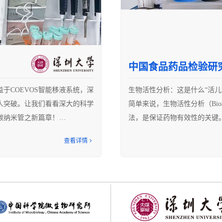
F教授团队在使用COEVOS
支持语音指令人机交互，跟移液器
1.全部配齐某进口知名品牌传
花！
秒）。
2.单通道加样过程中需要反复吸
中国食品药品检验研
3.因为试剂特殊性，每次加
于COEVOS智能移液系统，深
生物活性分析：这是什么“活儿
住意外惊喜！老师们再也不用担
溅液至别孔内导致交叉污染，
人突破。让我们看看深大的科学
简单来说，生物活性分析（Bioa
15%的溅液交叉污染率）。
碳纳米管之新篇章！
法，是保证药物有效性的关键
4.因实验中特殊试剂的易挥发
(ELISA) 等。但是对于研
多次。
查看详情
和分子本身的充分表征和认知
胞传代实验，只需要将该计划点
仅以上简述的几点就已导致整
因其优越的导电性能而备受瞩
告基因法（可参考文章《抗PD
轻松，不再是大难题，老师再也
速消耗科研人员的严谨与热情
成簇，如何把这些“抱团族”分
确保药物效果，无论是基于分
WCNT），一直是科研人员面
是科学家和生化分析人的必备
反复调节量程闹心了！”
以COEVOS数字化之匙，解科
！”
龙年伊始，该团队获悉科易为公
实验偏差大？这些因素你得知
查，再也不用手写记录！”
移液系统”，抱着试试看的心