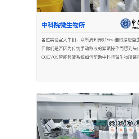
短了近一半，出错率降低了一倍，实验过程变得更
中科院微生物所
各位实验室大牛们，众所周知养好Vero细胞是疫
但你们是否因为传统手动移液的繁琐操作而感到头
COEVOS智能移液系统如何帮助中科院微生物所
实验更优雅更高效。
精确配比，混合免错：
MEM、胎牛血清、碳酸氢钠的混合比例再也不怕出错
定，量程切换如行云流水，实验从此不再手忙脚乱
消化细胞，快速高效：
“腱鞘炎杀手”退退退！用COEVOS的等量分液和
快！96孔板的加样填充，就像打游戏刷怪一样简单