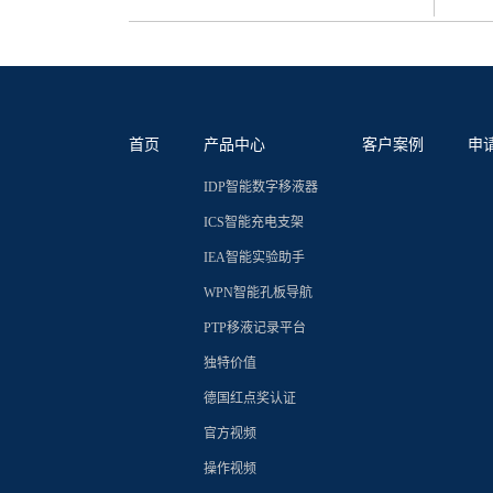
高效分离提纯SWCNT的三大“拦路虎”
1.让人身心俱疲的加样操作：试剂溶液的配置时移
COEVOS帮您一起打造“未来实验室”
成分和体积的液体并重复3次），而实验要求每加
中科院微生物所的院士实验室都在用的神器，您还在
实验人员累到手腕酸痛、手指抽筋儿。
系统给您的科研注入最新科技动力，为您的数字化
2.让人无语的移液速度控制：现有手动移液器难以
首页
产品中心
客户案例
申
要可控缓释液体、均匀滴加试剂的情况下，试剂内
IDP智能数字移液器
度，导致实验数据偏离预期，实验失败的风险骤增
ICS智能充电支架
3.让人大失所望的移液精度：用现有手动移液器加
IEA智能实验助手
极其微小的手部抖动都可能导致液体突然"跌落"，
WPN智能孔板导航
难者不会，会者不难！
PTP移液记录平台
看COEVOS智能数字移液系统如同景阳冈上武二
独特价值
德国红点奖认证
COEVOS智能数字移液器的神奇魔力
官方视频
轻松混匀，毫无疲劳
操作视频
吸液排液，速度可调