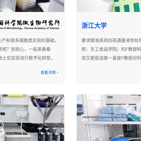
加轻松，高效。
手动加入微量样品和池液的过
担心样品挥发，真是操心、费
浙江大学
COEVOS智能数字移液系统
苗生产和很多细胞类实验的基础，
要求精准高效的高通量液体处
分液功能在加液后的结晶板上
疼呢？别担心，一起来看看
称：生工食品学院）的F教授
出色，而单/多通道移液器在手
某院士实验室进行数字化转型，让
效又能低误差一直是F教授对
度，PEG浓度梯度等进一步高
以及勇攀高峰的科研精神，该
查看详情
骤都十分细致认真地对待，从
制，让科研人员难以做到“既
，COEVOS帮实验员一键搞
场景：
！
1.每次实验需要将五种以上特
2.不同试剂用量并不相同（例如：3μL,
3.每次实验需加大量12孔板
混匀功能，让消化过程变得丝滑畅
度、长耗时的不等量微量液体
！
和心力崩溃的边缘”。