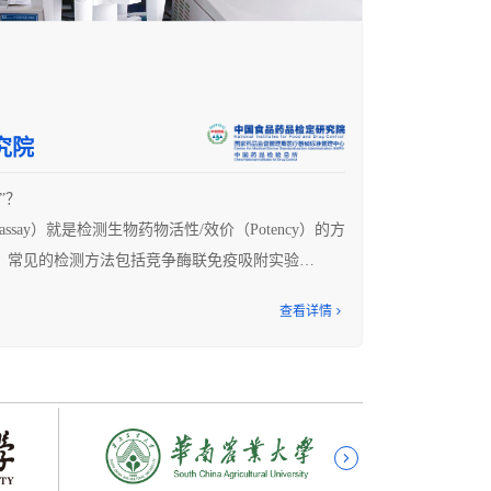
智能移液系统之前面临的实验困扰
统移液器，仍需要反复调节量程（每次调量程耗时8
取至少2800多次。
究院
样过程中因实验人员体力差异问题和长延时操作，容易
”？
导致整块孔板连同试剂全部废弃（粗略统计每次会有
ssay）就是检测生物药物活性/效价（Potency）的方
。常见的检测方法包括竞争酶联免疫吸附实验
性，又不得不每次实验吸取溶液要反复开盖至少1400
发中或者上市时间较短的药物，一般来说缺乏对分子机制
查看详情
，需建立相应的基于细胞的生物学活性测定法，如报
个实验过程让操作人员苦不堪言，这样的工作也在加
-1单抗生物学活性测定方法的联合验证》）。为了
，损害了科研的持久性与创造性。
子的，还是基于细胞的方法，精准的生物活性分析都
技能。
研难题之锁
司出品了一款“会说话的移液器-COEVOS智能数字
道！
态开始试用后，立刻发现这个产品就是他们需要的液