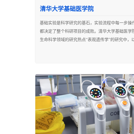
清华大学基础医学院
基础实验是科学研究的基石，实验流程中每一步操
都决定了整个科研项目的成败。清华大学基础医学
生命科学领域的研究热点“表观遗传学”的研究中，
卓越成就。年轻的清华基础医学院在“强基础，国际
新一轮定位高远的原创时代，通过建立AI数字化实
作到实验室运维管理的AI数字化转型。百年清华依
机，科易为提供的“会说话的移液器”智能化数字移
团队的实验结果更加精准、实验过程更加高效。
我们要进行大批量的小鼠基因分型实验，对我们团
验。每人一次多达数十组上百只小鼠鼠尾DNA提取操
系构建实验中，一人连续2.5-3小时高度紧张的实
验失败重做，这个困扰我们的基础实验问题直到实
化移液系统才有大幅缓解。在连续使用3个月的过