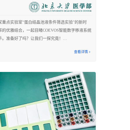
家重点实验室“蛋白结晶池液条件筛选实验”的新时
的优雅结合，一起目睹COEVOS智能数字移液系统
手。准备好了吗？让我们一探究竟！
查看详情
复杂的鸡尾酒，每一种成分的配制都需要精准把控，
艺术般的创造力。不同浓度梯度的池液准备、微量加
一系列操作都让人眼花缭乱。但别担心，有了
，蛋白结晶实验将变得轻而易举。
移液器的主要使用场景为初筛中补充蛋白样品和后续
加样。对科研人员的挑战在于：不仅需放大的样品
96/48/24孔板中加入1ul-2ul蛋白，再用等体积
保证培养过程中不挥发，还要使用单通道移液器将不
用传统移液器时，科研人员常常累到怀疑人生，因为