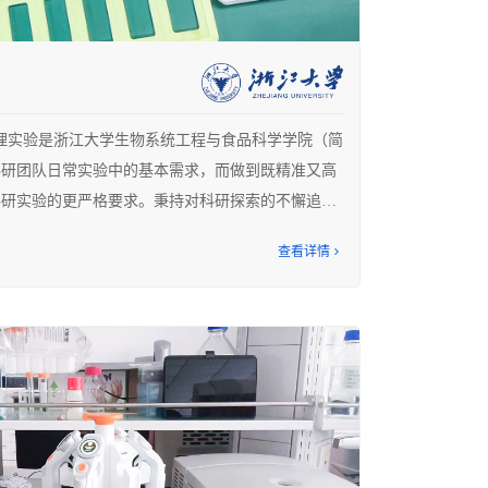
程中，不仅重复、繁琐且容易出错。手酸不说，还要
力、累眼睛！
，就像是实验室里的超级英雄。它的单通道智能化等量
理实验是浙江大学生物系统工程与食品科学学院（简
进行蛋白点样和池液覆盖、初筛结晶条件时表现非常
科研团队日常实验中的基本需求，而做到既精准又高
动优化池液条件时，可以对PH梯度，盐离子浓度梯
科研实验的更严格要求。秉持对科研探索的不懈追求
效摸索，其表现更是让人拍手称赞。
科研团队的每一位成员对即使是最基础的液体处理步
查看详情
而取得了不断的进步。但传统移液方案存在着诸多限
高效，又准确”，比如某禽类分子检测实验的基础操作
殊样品试剂（带挥发性），加入自制的12孔板中。
 4μL, 5μL, 0.5μL, 0.7μL）。
，有时高达一百多块。每次实验耗时3-4天，如此高强
实验，无疑会让实验者经常处于“精力无法全程集中