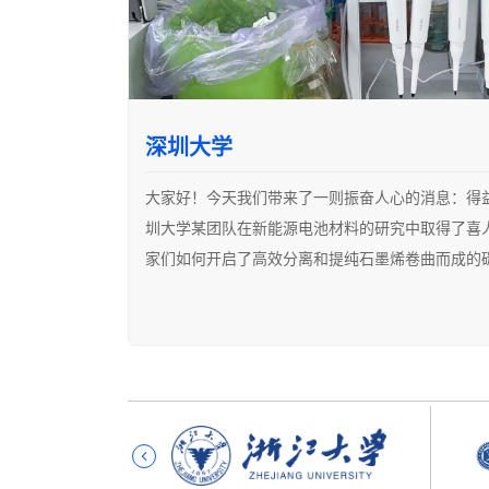
语音操控，解放双手：
还在“不厌其烦”手动调量程？OUT了！COEVOS
聊聊天，实验就搞定啦！再也不怕实验做得头昏眼
深圳大学
实时记录，数据备查：
大家好！今天我们带来了一则振奋人心的消息：得益
实验数据实时记录，随时查阅，及时弥补失误，抓
圳大学某团队在新能源电池材料的研究中取得了喜
心我找不到实验记录了~
家们如何开启了高效分离和提纯石墨烯卷曲而成的
“实验更优雅，效果更满意“：
碳纳米管分散与提纯的挑战
所有操作直接编辑在移液计划中，每次做Vero细
碳纳米管（CNT），这个新能源行业的明星材料，
开，后续操作便如轻风般丝滑，养细胞变得高效又
目。但碳纳米管之间强大的范德华力让它们总是成团
不用担心我把细胞养死了！~”
散开，高效地分离和提纯出优质的单壁碳纳米管（S
量程快捷设置化繁为简，太好用了！再也不用为了
临的难题。
用语音调节量程，好玩又轻松，实验速度还特别快
实时记录功能自动记录每一步操作及数据，方便备